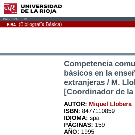
Competencia comun
básicos en la ense
extranjeras / M. Llob
[Coordinador de la 
AUTOR:
Miquel Llobera
ISBN:
8477110859
IDIOMA:
spa
PÁGINAS:
159
AÑO:
1995