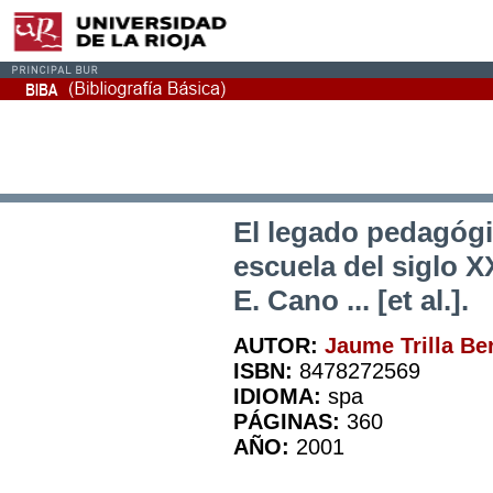
El legado pedagógic
escuela del siglo XX
E. Cano ... [et al.].
AUTOR:
Jaume Trilla Be
ISBN:
8478272569
IDIOMA:
spa
PÁGINAS:
360
AÑO:
2001