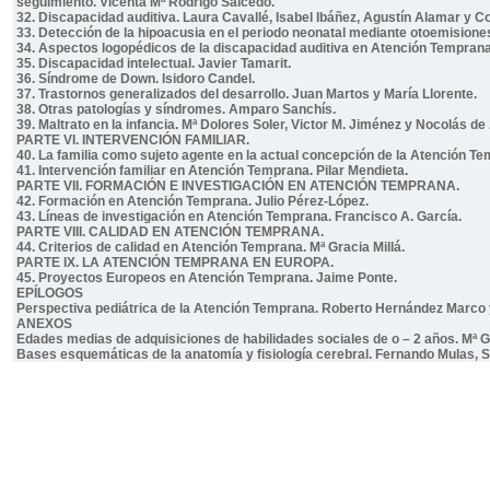
seguimiento. Vicenta Mª Rodrigo Salcedo.
32. Discapacidad auditiva. Laura Cavallé, Isabel Ibáñez, Agustín Alamar y C
33. Detección de la hipoacusia en el periodo neonatal mediante otoemisione
34. Aspectos logopédicos de la discapacidad auditiva en Atención Temprana.
35. Discapacidad intelectual. Javier Tamarit.
36. Síndrome de Down. Isidoro Candel.
37. Trastornos generalizados del desarrollo. Juan Martos y María Llorente.
38. Otras patologías y síndromes. Amparo Sanchís.
39. Maltrato en la infancia. Mª Dolores Soler, Victor M. Jiménez y Nocolás de 
PARTE VI. INTERVENCIÓN FAMILIAR.
40. La familia como sujeto agente en la actual concepción de la Atención 
41. Intervención familiar en Atención Temprana. Pilar Mendieta.
PARTE VII. FORMACIÓN E INVESTIGACIÓN EN ATENCIÓN TEMPRANA.
42. Formación en Atención Temprana. Julio Pérez-López.
43. Líneas de investigación en Atención Temprana. Francisco A. García.
PARTE VIII. CALIDAD EN ATENCIÓN TEMPRANA.
44. Criterios de calidad en Atención Temprana. Mª Gracia Millá.
PARTE IX. LA ATENCIÓN TEMPRANA EN EUROPA.
45. Proyectos Europeos en Atención Temprana. Jaime Ponte.
EPÍLOGOS
Perspectiva pediátrica de la Atención Temprana. Roberto Hernández Marco 
ANEXOS
Edades medias de adquisiciones de habilidades sociales de o – 2 años. Mª G
Bases esquemáticas de la anatomía y fisiología cerebral. Fernando Mulas, 