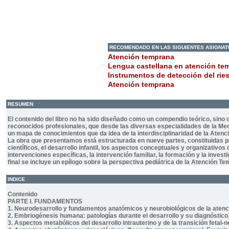
RECOMENDADO EN LAS SIGUIENTES ASIGNA
Atención temprana
Lengua castellana en atención te
Instrumentos de detección del ries
Atención temprana
RESUMEN
El contenido del libro no ha sido diseñado como un compendio teórico, sino 
reconocidos profesionales, que desde las diversas especialidades de la Medici
un mapa de conocimientos que da idea de la interdisciplinaridad de la Aten
La obra que presentamos está estructurada en nueve partes, constituidas po
científicos, el desarrollo infantil, los aspectos conceptuales y organizativo
intervenciones específicas, la intervención familiar, la formación y la invest
final se incluye un epílogo sobre la perspectiva pediátrica de la Atención 
INDICE
Contenido
PARTE I. FUNDAMENTOS
1. Neurodesarrollo y fundamentos anatómicos y neurobiológicos de la aten
2. Embriogénesis humana: patologías durante el desarrollo y su diagnóstico
3. Aspectos metabólicos del desarrollo intrauterino y de la transición fetal-