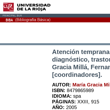
Atención temprana :
diagnóstico, trasto
Gracia Millá, Fern
[coordinadores].
AUTOR:
María Gracia Mi
ISBN:
8479865989
IDIOMA:
spa
PÁGINAS:
XXIII, 915
AÑO:
2005