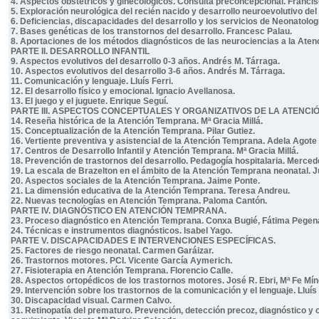
4. Aspectos obstétricos y ginecológicos. Consulta preconcepcional. Franci
5. Exploración neurológica del recién nacido y desarrollo neuroevolutivo de
6. Deficiencias, discapacidades del desarrollo y los servicios de Neonatolo
7. Bases genéticas de los transtornos del desarrollo. Francesc Palau.
8. Aportaciones de los métodos diagnósticos de las neurociencias a la At
PARTE II. DESARROLLO INFANTIL
9. Aspectos evolutivos del desarrollo 0-3 años. Andrés M. Tárraga.
10. Aspectos evolutivos del desarrollo 3-6 años. Andrés M. Tárraga.
11. Comunicación y lenguaje. Lluís Ferri.
12. El desarrollo físico y emocional. Ignacio Avellanosa.
13. El juego y el juguete. Enrique Seguí.
PARTE III. ASPECTOS CONCEPTUALES Y ORGANIZATIVOS DE LA ATENCI
14. Reseña histórica de la Atención Temprana. Mª Gracia Millá.
15. Conceptualización de la Atención Temprana. Pilar Gutiez.
16. Vertiente preventiva y asistencial de la Atención Temprana. Adela Agot
17. Centros de Desarrollo Infantil y Atención Temprana. Mª Gracia Millá.
18. Prevención de trastornos del desarrollo. Pedagogía hospitalaria. Merce
19. La escala de Brazelton en el ámbito de la Atención Temprana neonatal. J
20. Aspectos sociales de la Atención Temprana. Jaime Ponte.
21. La dimensión educativa de la Atención Temprana. Teresa Andreu.
22. Nuevas tecnologías en Atención Temprana. Paloma Cantón.
PARTE IV. DIAGNÓSTICO EN ATENCIÓN TEMPRANA.
23. Proceso diagnóstico en Atención Temprana. Conxa Bugié, Fátima Pegena
24. Técnicas e instrumentos diagnósticos. Isabel Yago.
PARTE V. DISCAPACIDADES E INTERVENCIONES ESPECÍFICAS.
25. Factores de riesgo neonatal. Carmen Garáizar.
26. Trastornos motores. PCI. Vicente García Aymerich.
27. Fisioterapia en Atención Temprana. Florencio Calle.
28. Aspectos ortopédicos de los trastornos motores. José R. Ebri, Mª Fe Mí
29. Intervención sobre los trastornos de la comunicación y el lenguaje. Lluís 
30. Discapacidad visual. Carmen Calvo.
31. Retinopatía del prematuro. Prevención, detección precoz, diagnóstico y 