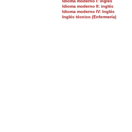
Idioma moderno I: inglés
Idioma moderno II: inglés
Idioma moderno IV: Inglés
Inglés técnico (Enfermería)