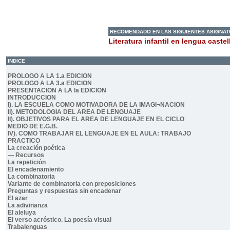
RECOMENDADO EN LAS SIGUIENTES ASIGNA
Literatura infantil en lengua caste
INDICE
PROLOGO A LA 1.a EDICION
PROLOGO A LA 3.a EDICION
PRESENTACION A LA la EDICION
INTRODUCCION
I). LA ESCUELA COMO MOTIVADORA DE LA IMAGI¬NACION
II). METODOLOGIA DEL AREA DE LENGUAJE
II). OBJETIVOS PARA EL AREA DE LENGUAJE EN EL CICLO
MEDIO DE E.G.B.
IV). COMO TRABAJAR EL LENGUAJE EN EL AULA: TRABAJO
PRACTICO
La creación poética
— Recursos
La repetición
El encadenamiento
La combinatoria
Variante de combinatoria con preposiciones
Preguntas y respuestas sin encadenar
El azar
La adivinanza
El aleluya
El verso acróstico. La poesía visual
Trabalenguas