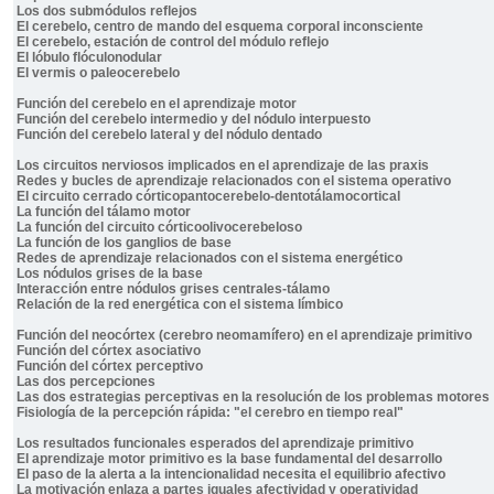
Los dos submódulos reflejos
El cerebelo, centro de mando del esquema corporal inconsciente
El cerebelo, estación de control del módulo reflejo
El lóbulo flóculonodular
El vermis o paleocerebelo
Función del cerebelo en el aprendizaje motor
Función del cerebelo intermedio y del nódulo interpuesto
Función del cerebelo lateral y del nódulo dentado
Los circuitos nerviosos implicados en el aprendizaje de las praxis
Redes y bucles de aprendizaje relacionados con el sistema operativo
El circuito cerrado córticopantocerebelo-dentotálamocortical
La función del tálamo motor
La función del circuito córticoolivocerebeloso
La función de los ganglios de base
Redes de aprendizaje relacionados con el sistema energético
Los nódulos grises de la base
Interacción entre nódulos grises centrales-tálamo
Relación de la red energética con el sistema límbico
Función del neocórtex (cerebro neomamífero) en el aprendizaje primitivo
Función del córtex asociativo
Función del córtex perceptivo
Las dos percepciones
Las dos estrategias perceptivas en la resolución de los problemas motores
Fisiología de la percepción rápida: "el cerebro en tiempo real"
Los resultados funcionales esperados del aprendizaje primitivo
El aprendizaje motor primitivo es la base fundamental del desarrollo
El paso de la alerta a la intencionalidad necesita el equilibrio afectivo
La motivación enlaza a partes iguales afectividad y operatividad