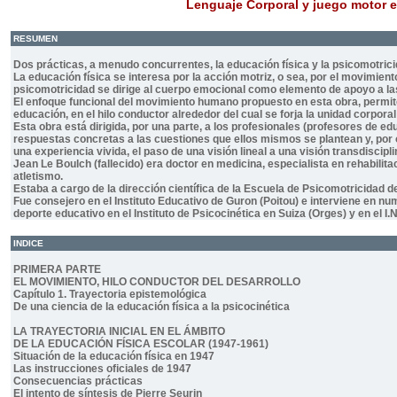
Lenguaje Corporal y juego motor e
RESUMEN
Dos prácticas, a menudo concurrentes, la educación física y la psicomotricid
La educación física se interesa por la acción motriz, o sea, por el movimient
psicomotricidad se dirige al cuerpo emocional como elemento de apoyo a la
El enfoque funcional del movimiento humano propuesto en esta obra, permite
educación, en el hilo conductor alrededor del cual se forja la unidad corpora
Esta obra está dirigida, por una parte, a los profesionales (profesores de e
respuestas concretas a las cuestiones que ellos mismos se plantean y, por o
una experiencia vivida, el paso de una visión lineal a una visión transdiscipl
Jean Le Boulch (fallecido) era doctor en medicina, especialista en rehabilit
atletismo.
Estaba a cargo de la dirección científica de la Escuela de Psicomotricidad d
Fue consejero en el Instituto Educativo de Guron (Poitou) e interviene en 
deporte educativo en el Instituto de Psicocinética en Suiza (Orges) y en el I
INDICE
PRIMERA PARTE
EL MOVIMIENTO, HILO CONDUCTOR DEL DESARROLLO
Capítulo 1. Trayectoria epistemológica
De una ciencia de la educación física a la psicocinética
LA TRAYECTORIA INICIAL EN EL ÁMBITO
DE LA EDUCACIÓN FÍSICA ESCOLAR (1947-1961)
Situación de la educación física en 1947
Las instrucciones oficiales de 1947
Consecuencias prácticas
El intento de síntesis de Pierre Seurin